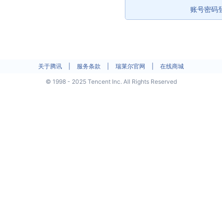
账号密码
关于腾讯
|
服务条款
|
瑞莱尔官网
|
在线商城
©
1998 - 2025 Tencent Inc. All Rights Reserved